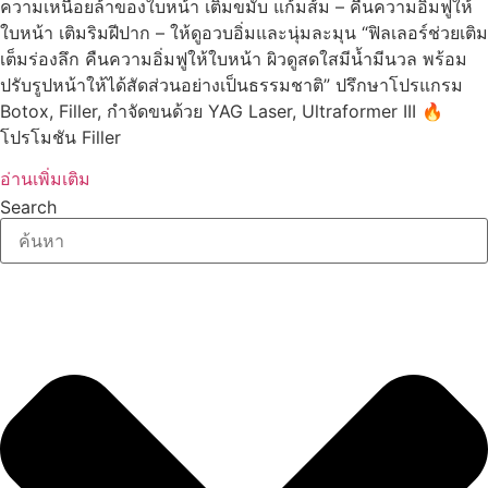
ความเหนื่อยล้าของใบหน้า เติมขมับ แก้มส้ม – คืนความอิ่มฟูให้
ใบหน้า เติมริมฝีปาก – ให้ดูอวบอิ่มและนุ่มละมุน “ฟิลเลอร์ช่วยเติม
เต็มร่องลึก คืนความอิ่มฟูให้ใบหน้า ผิวดูสดใสมีน้ำมีนวล พร้อม
ปรับรูปหน้าให้ได้สัดส่วนอย่างเป็นธรรมชาติ” ปรึกษาโปรแกรม
Botox, Filler, กำจัดขนด้วย YAG Laser, Ultraformer III 🔥
โปรโมชัน Filler
อ่านเพิ่มเติม
Search