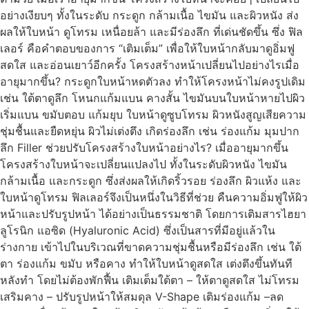
อย่างเงียบๆ ทั้งในระดับ กระดูก กล้ามเนื้อ ไขมัน และผิวหนัง ส่ง
ผลให้ใบหน้า ดูโทรม เหนื่อยล้า และมีร่องลึก ที่เด่นชัดขึ้น ซึ่ง ฟิล
เลอร์ คือคำตอบของการ “เติมเต็ม” เพื่อให้ใบหน้ากลับมาดูอิ่มฟู
สดใส และอ่อนเยาว์อีกครั้ง โครงสร้างหน้าเปลี่ยนไปอย่างไรเมื่อ
อายุมากขึ้น? กระดูกใบหน้าหดตัวลง ทำให้โครงหน้าไม่คงรูปเดิม
เช่น ใต้ตาดูลึก โหนกแก้มแบน คางสั้น ไขมันบนใบหน้าหายไปผิว
เริ่มแบน ขมับตอบ แก้มยุบ ใบหน้าดูซูบโทรม ผิวหนังสูญเสียความ
ชุ่มชื้นและยืดหยุ่น ผิวไม่เต่งตึง เกิดร่องลึก เช่น ร่องแก้ม มุมปาก
ลึก Filler ช่วยปรับโครงสร้างใบหน้าอย่างไร? เมื่ออายุมากขึ้น
โครงสร้างใบหน้าจะเปลี่ยนแปลงไป ทั้งในระดับผิวหนัง ไขมัน
กล้ามเนื้อ และกระดูก ซึ่งส่งผลให้เกิดริ้วรอย ร่องลึก ผิวแห้ง และ
ใบหน้าดูโทรม ฟิลเลอร์จึงเป็นหนึ่งในวิธีที่ช่วย คืนความอิ่มฟูให้ผิว
หน้าและปรับรูปหน้า ได้อย่างเป็นธรรมชาติ โดยการเติมสารไฮยา
ลูโรนิก แอซิด (Hyaluronic Acid) ซึ่งเป็นสารที่มีอยู่แล้วใน
ร่างกาย เข้าไปในบริเวณที่ขาดความชุ่มชื้นหรือมีร่องลึก เช่น ใต้
ตา ร่องแก้ม ขมับ หรือคาง ทำให้ใบหน้าดูสดใส เต่งตึงขึ้นทันที
หลังทำ โดยไม่ต้องพักฟื้น เติมเต็มใต้ตา – ให้ตาดูสดใส ไม่โทรม
เสริมคาง – ปรับรูปหน้าให้สมดุล V-Shape เติมร่องแก้ม –ลด