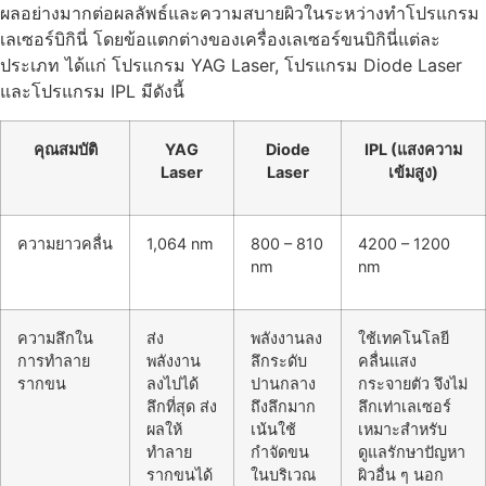
ผลอย่างมากต่อผลลัพธ์และความสบายผิวในระหว่างทำโปรแกรม
เลเซอร์บิกินี่ โดยข้อแตกต่างของเครื่องเลเซอร์ขนบิกินี่แต่ละ
ประเภท ได้แก่ โปรแกรม YAG Laser, โปรแกรม Diode Laser
และโปรแกรม IPL มีดังนี้
คุณสมบัติ
YAG
Diode
IPL (แสงความ
Laser
Laser
เข้มสูง)
ความยาวคลื่น
1,064 nm
800 – 810
4200 – 1200
nm
nm
ความลึกใน
ส่ง
พลังงานลง
ใช้เทคโนโลยี
การทำลาย
พลังงาน
ลึกระดับ
คลื่นแสง
รากขน
ลงไปได้
ปานกลาง
กระจายตัว จึงไม่
ลึกที่สุด ส่ง
ถึงลึกมาก
ลึกเท่าเลเซอร์
ผลให้
เน้นใช้
เหมาะสำหรับ
ทำลาย
กำจัดขน
ดูแลรักษาปัญหา
รากขนได้
ในบริเวณ
ผิวอื่น ๆ นอก