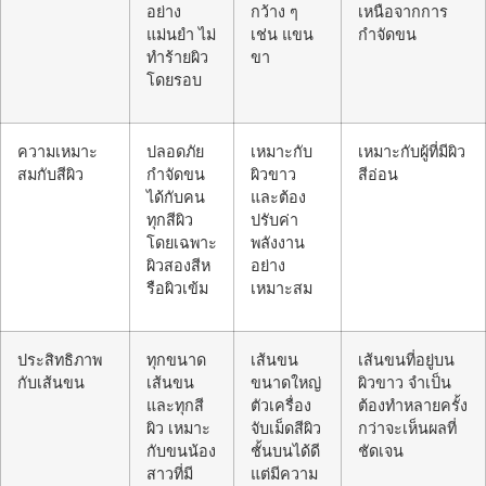
อย่าง
กว้าง ๆ
เหนือจากการ
แม่นยำ ไม่
เช่น แขน
กำจัดขน
ทำร้ายผิว
ขา
โดยรอบ
ความเหมาะ
ปลอดภัย
เหมาะกับ
เหมาะกับผู้ที่มีผิว
สมกับสีผิว
กำจัดขน
ผิวขาว
สีอ่อน
ได้กับคน
และต้อง
ทุกสีผิว
ปรับค่า
โดยเฉพาะ
พลังงาน
ผิวสองสีห
อย่าง
รือผิวเข้ม
เหมาะสม
ประสิทธิภาพ
ทุกขนาด
เส้นขน
เส้นขนที่อยู่บน
กับเส้นขน
เส้นขน
ขนาดใหญ่
ผิวขาว จำเป็น
และทุกสี
ตัวเครื่อง
ต้องทำหลายครั้ง
ผิว เหมาะ
จับเม็ดสีผิว
กว่าจะเห็นผลที่
กับขนน้อง
ชั้นบนได้ดี
ชัดเจน
สาวที่มี
แต่มีความ