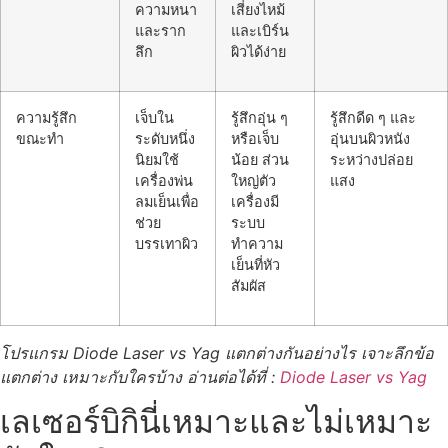
ความหนา
เสี่ยงไหม้
และราก
และเบิร์น
ลึก
ผิวได้ง่าย
ความรู้สึก
เจ็บใน
รู้สึกอุ่น ๆ
รู้สึกดีด ๆ และ
ขณะทำ
ระดับหนึ่ง
หรือเจ็บ
อุ่นบนผิวหนัง
นิยมใช้
น้อย ส่วน
ระหว่างปล่อย
เครื่องพ่น
ใหญ่ตัว
แสง
ลมเย็นเพื่อ
เครื่องมี
ช่วย
ระบบ
บรรเทาผิว
ทำความ
เย็นที่หัว
สัมผัส
โปรแกรม Diode Laser vs Yag แตกต่างกันอย่างไร เจาะลึกข้อ
แตกต่าง เหมาะกับใครบ้าง อ่านต่อได้ที่ :
Diode Laser vs Yag
เลเซอร์บิกินี่เหมาะและไม่เหมาะ