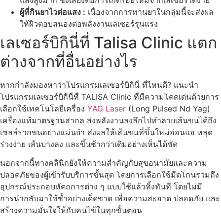
แสงสูงมาก ซึ่งเสี่ยงต่อการเกิดรอยไหม้จากเลเซอร์ได้ง่าย
ผู้ที่กินยาไวต่อแสง :
เนื่องจากการทานยาในกลุ่มนี้จะส่งผล
ให้ผิวตอบสนองต่อพลังงานเลเซอร์รุนแรง
เลเซอร์บิกินี่ที่ Talisa Clinic แตก
ต่างจากที่อื่นอย่างไร
หากกำลังมองหาว่าโปรแกรมเลเซอร์บิกินี่ ที่ไหนดี? แนะนำ
โปรแกรมเลเซอร์บิกินี่ที่ TALISA Clinic ที่มีความโดดเด่นด้วยการ
เลือกใช้เทคโนโลยีเครื่อง
YAG Laser
(Long Pulsed Nd Yag)
เครื่องแท้มาตรฐานสากล ส่งพลังงานลงลึกไปทำลายเส้นขนได้ถึง
เซลล์รากขนอย่างแม่นยำ ส่งผลให้เส้นขนที่ขึ้นใหม่อ่อนแอ หลุด
ร่วงง่าย เส้นบางลง และขึ้นช้ากว่าเดิมอย่างเห็นได้ชัด
นอกจากนี้ทางคลินิกยังให้ความสำคัญกับสุขอนามัยและความ
ปลอดภัยของผู้เข้ารับบริการขั้นสุด โดยการเลือกใช้มีดโกนรวมถึง
อุปกรณ์ประกอบหัตถการต่าง ๆ แบบใช้แล้วทิ้งทันที โดยไม่มี
การนำกลับมาใช้ซ้ำอย่างเด็ดขาด เพื่อความสะอาด ปลอดภัย และ
สร้างความมั่นใจให้กับคนไข้ในทุกขั้นตอน