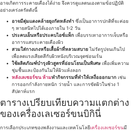
อาจเกิดการระคายเคืองได้ง่าย จึงควรดูแลตนเองตามข้อปฏิบัติ
อย่างเคร่งครัดดังนี้
อาจมีตุ่มแดงคล้ายยุงกัดหลังทำ
ซึ่งเป็นอาการปกติที่จะค่อย
ๆ หายสนิทไปได้เองภายใน 1-2 วัน
ประคบเย็นหรือประคบไอซ์แพ็ก
เพื่อบรรเทาอาการเจ็บหรือ
อาการแสบระคายเคืองผิว
สวมใส่กางเกงหรือเสื้อผ้าที่หลวมสบาย
ไม่รัดรูปจนเกินไป
เพื่อลดแรงเสียดสีกับผิวหนังบริเวณจุดซ่อนเร้น
ใช้ผลิตภัณฑ์บำรุงผิวสูตรที่อ่อนโยนเป็นพิเศษ
เพื่อเพิ่มความ
ชุ่มชื้นและป้องกันไม่ให้ผิวแห้งลอก
หลังเลเซอร์ขน ห้าม
ทำกิจกรรมที่ทำให้เหงื่อออกมาก
เช่น
การออกกำลังกายหนัก ว่ายน้ำ และการขัดผิวในช่วง 1
สัปดาห์แรก
ตารางเปรียบเทียบความแตกต่าง
ของเครื่องเลเซอร์ขนบิกินี่
การเลือกประเภทของพลังงานและเทคโนโลยี
เครื่องเลเซอร์ขน
มี