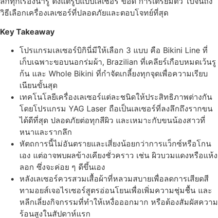
ลึกทุกเรื่องน่ารู้ ตั้งแต่รูปแบบเลเซอร์ ข้อดี การเตรียมตัว ไปจนถึง
วิธีเลือกเครื่องเลเซอร์ที่ปลอดภัยและตอบโจทย์ที่สุด
Key Takeaway
โปรแกรมเลเซอร์บิกินี่มีให้เลือก 3 แบบ คือ Bikini Line ที่
เก็บเฉพาะขอบนอกร่มผ้า, Brazilian ที่เคลียร์เกือบหมดเว้นรู
ก้น และ Whole Bikini ที่กำจัดเกลี้ยงทุกจุดเพื่อความเรียบ
เนียนขั้นสุด
เทคโนโลยีเครื่องเลเซอร์แต่ละชนิดให้ประสิทธิภาพต่างกัน
โดยโปรแกรม YAG Laser ถือเป็นเลเซอร์ที่ลงลึกถึงรากขน
ได้ดีที่สุด ปลอดภัยต่อทุกสีผิว และเหมาะกับขนน้องสาวที่
หนาและรากลึก
หัตถการนี้ไม่อันตรายและเสี่ยงน้อยกว่าการแว็กซ์หรือโกน
เอง แต่อาจพบผลข้างเคียงชั่วคราว เช่น ผิวบวมแดงหรือแห้ง
ลอก ซึ่งจะค่อย ๆ ดีขึ้นเอง
หลังเลเซอร์ควรสวมเสื้อผ้าที่หลวมสบายเพื่อลดการเสียดสี
ทามอยส์เจอไรเซอร์สูตรอ่อนโยนเพื่อเพิ่มความชุ่มชื้น และ
หลีกเลี่ยงกิจกรรมที่ทำให้เหงื่อออกมาก หรือต้องสัมผัสความ
ร้อนสูงในสัปดาห์แรก