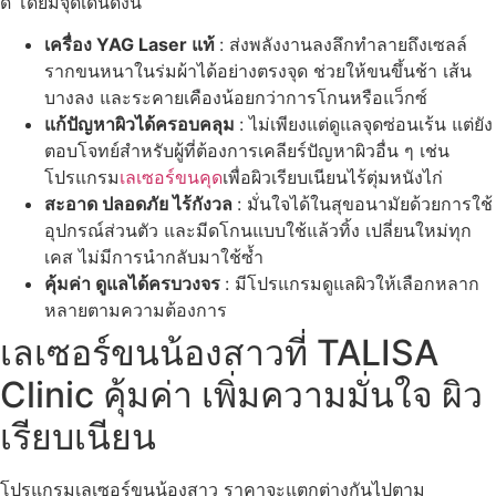
ดี โดยมีจุดเด่นดังนี้
เครื่อง YAG Laser แท้
: ส่งพลังงานลงลึกทำลายถึงเซลล์
รากขนหนาในร่มผ้าได้อย่างตรงจุด ช่วยให้ขนขึ้นช้า เส้น
บางลง และระคายเคืองน้อยกว่าการโกนหรือแว็กซ์
แก้ปัญหาผิวได้ครอบคลุม
: ไม่เพียงแต่ดูแลจุดซ่อนเร้น แต่ยัง
ตอบโจทย์สำหรับผู้ที่ต้องการเคลียร์ปัญหาผิวอื่น ๆ เช่น
โปรแกรม
เลเซอร์ขนคุด
เพื่อผิวเรียบเนียนไร้ตุ่มหนังไก่
สะอาด ปลอดภัย ไร้กังวล
: มั่นใจได้ในสุขอนามัยด้วยการใช้
อุปกรณ์ส่วนตัว และมีดโกนแบบใช้แล้วทิ้ง เปลี่ยนใหม่ทุก
เคส ไม่มีการนำกลับมาใช้ซ้ำ
คุ้มค่า ดูแลได้ครบวงจร
: มีโปรแกรมดูแลผิวให้เลือกหลาก
หลายตามความต้องการ
เลเซอร์ขนน้องสาวที่ TALISA
Clinic คุ้มค่า เพิ่มความมั่นใจ ผิว
เรียบเนียน
โปรแกรมเลเซอร์ขนน้องสาว ราคาจะแตกต่างกันไปตาม