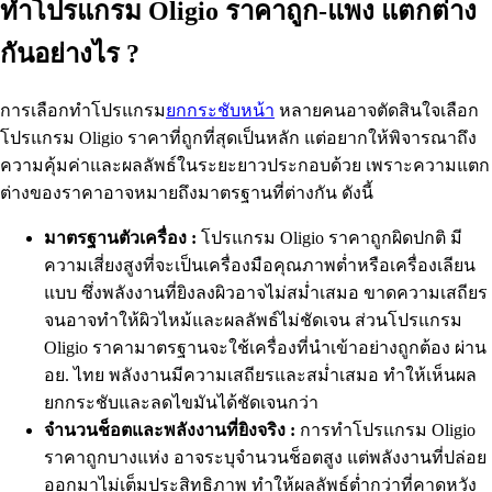
ทำโปรแกรม Oligio ราคาถูก-แพง แตกต่าง
กันอย่างไร ?
การเลือกทำโปรแกรม
ยกกระชับหน้า
หลายคนอาจตัดสินใจเลือก
โปรแกรม Oligio ราคาที่ถูกที่สุดเป็นหลัก แต่อยากให้พิจารณาถึง
ความคุ้มค่าและผลลัพธ์ในระยะยาวประกอบด้วย เพราะความแตก
ต่างของราคาอาจหมายถึงมาตรฐานที่ต่างกัน ดังนี้
มาตรฐานตัวเครื่อง :
โปรแกรม Oligio ราคาถูกผิดปกติ มี
ความเสี่ยงสูงที่จะเป็นเครื่องมือคุณภาพต่ำหรือเครื่องเลียน
แบบ ซึ่งพลังงานที่ยิงลงผิวอาจไม่สม่ำเสมอ ขาดความเสถียร
จนอาจทำให้ผิวไหม้และผลลัพธ์ไม่ชัดเจน ส่วนโปรแกรม
Oligio ราคามาตรฐานจะใช้เครื่องที่นำเข้าอย่างถูกต้อง ผ่าน
อย. ไทย พลังงานมีความเสถียรและสม่ำเสมอ ทำให้เห็นผล
ยกกระชับและลดไขมันได้ชัดเจนกว่า
จำนวนช็อตและพลังงานที่ยิงจริง :
การทำโปรแกรม Oligio
ราคาถูกบางแห่ง อาจระบุจำนวนช็อตสูง แต่พลังงานที่ปล่อย
ออกมาไม่เต็มประสิทธิภาพ ทำให้ผลลัพธ์ต่ำกว่าที่คาดหวัง