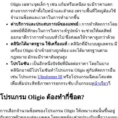
Oligio เฉพาะจุดเล็ก ๆ เช่น แก้มหรือเหนียง จะมีราคาแตก
ต่างจากการทำทั้งใบหน้าและลำคอ เพราะพื้นที่ใหญ่ต้องใช้
จำนวนช็อตและเวลาในการทำมากขึ้น
ค่าบริการและประสบการณ์ของแพทย์ :
การทำหัตถการโดย
แพทย์ที่มีทักษะในการวิเคราะห์รูปหน้า จะช่วยให้ผลลัพธ์
ออกมาดีกว่าการทำแบบทั่วไป ซึ่งส่งผลให้ราคาสูงกว่าด้วย
คลินิกได้มาตรฐาน ใช้เครื่องแท้ :
คลินิกที่มีระบบดูแลครบ มี
เครื่อง Oligio นำเข้าอย่างถูกต้อง และได้มาตรฐานตาม
กฎหมาย มักจะมีราคาต้นทุนสูง
โปรโมชัน :
เป็นอีกหนึ่งปัจจัยที่มีผลต่อราคา โดยในบาง
คลินิกอาจมีโปรโมชันทำโปรแกรม Oligio คู่กับหัตถการอื่น
เช่น โปรแกรม
Ultraformer III
หรือโปรแกรมฉีดเมโสแฟต
เพื่อเพิ่มประสิทธิภาพการยกกระชับ เก็บกรอบ
หน้าเรียว
วี
โปรแกรม Oligio ต้องทำกี่ช็อต?
การเลือกจำนวนช็อตของโปรแกรม Oligio ให้เหมาะสมนั้นขึ้นอยู่
กับสภาพผิวของแต่ละบุคคล โดยแพทย์จะช่วยประเมินเพื่อวางแผน